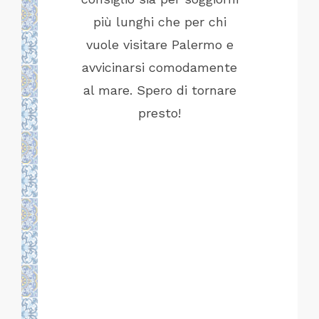
no per
più lunghi che per chi
anche la
centro in
vuole visitare Palermo e
di
po, zona
avvicinarsi comodamente
iosa e
al mare. Spero di tornare
otte per
presto!
eglio.
curamente