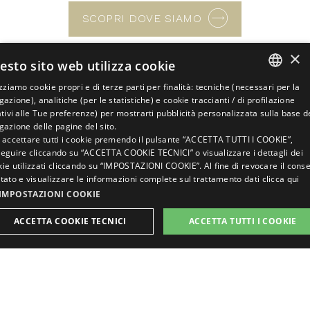
SCOPRI DOVE SIAMO
×
esto sito web utilizza cookie
TEL.
+39 091 7483320
izziamo cookie propri e di terze parti per finalità: tecniche (necessari per la
ITALIAN
CELL.
+39 371 5739222
gazione), analitiche (per le statistiche) e cookie traccianti / di profilazione
ativi alle Tue preferenze) per mostrarti pubblicità personalizzata sulla base d
info@marbelaresidence.com
ENGLISH
gazione delle pagine del sito.
 accettare tutti i cookie premendo il pulsante “ACCETTA TUTTI I COOKIE”,
GERMAN
eguire cliccando su “ACCETTA COOKIE TECNICI” o visualizzare i dettagli dei
ie utilizzati cliccando su “IMPOSTAZIONI COOKIE”. Al fine di revocare il cons
FRENCH
tato e visualizzare le informazioni complete sul trattamento dati
clicca qui
RUSSIAN
IMPOSTAZIONI COOKIE
ACCETTA COOKIE TECNICI
ACCETTA TUTTI I COOKIE
RICHIEDI
PRENOTA
Rivedi le tue impostazioni sui Cookie
STRETTAMENTE NECESSARI
PERFORMANCE
This site is protected by reCAPTCHA and the Google
Privacy
TARGETING
FUNZIONALITÀ
Policy and Terms of Service apply