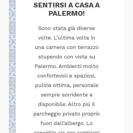
NALE
SENTIRSI A CASA A
UN
PALERMO!
INDIM
amente
Sono stata già diverse
Siamo s
nale della
volte. L’ultima volta in
suites 
 cordiale,
una camera con terrazzo
“ponte
o ,capace
stupendo con vista su
Grande 
 ottime
Palermo. Ambienti molto
servizi
r gli
confortevoli e spaziosi,
accurato
n città,
pulizia ottima, personale
parchegg
 camera
sempre sorridente e
la mac
ocazione
disponibile. Altro più il
nolegg
 perfetta
parcheggio privato proprio
Speria
 stadio,(
fuori dall’albergo. Lo
presto, 
) e molte
consiglio sia per soggiorni
esperi