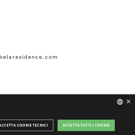
belaresidence.com
×
ITALIAN
ACCETTA COOKIE TECNICI
ACCETTA TUTTI I COOKIE
ENGLISH
fatto con amore dalle persone di