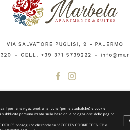
VIA SALVATORE PUGLISI, 9 - PALERMO
3320
CELL.
+39 371 5739222
info@mar
sari per la navigazione), analitiche (per le statistiche) e cookie
P.IVA 00693970824
CIR: 19082053B400685
rti pubblicità personalizzata sulla base della navigazione delle pagine
Privacy
Cookie
Dati
Policy
Policy
societari
 I COOKIE”, proseguire cliccando su “ACCETTA COOKIE TECNICI” o