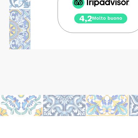
4,2
Molto buono