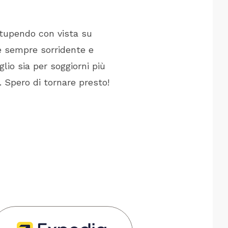
stupendo con vista su
Siamo stati al Marbe
le sempre sorridente e
accogliente e accura
glio sia per soggiorni più
else? Speriamo di tor
 Spero di tornare presto!