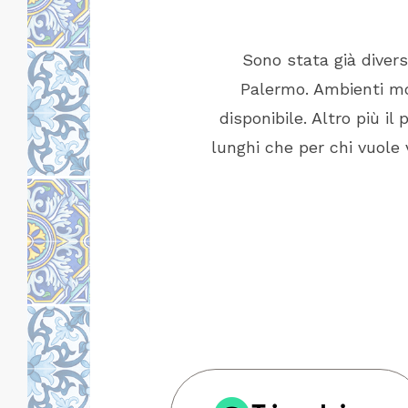
 informato ,capace di
Sono stata già diver
impeccabile. Locazione
Palermo. Ambienti mol
e vicino per raggiungere
disponibile. Altro più il
 riposare al meglio.
lunghi che per chi vuole