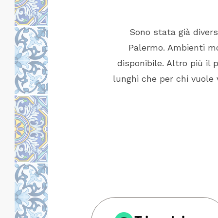
 informato ,capace di
Sono stata già diver
impeccabile. Locazione
Palermo. Ambienti mol
e vicino per raggiungere
disponibile. Altro più il
 riposare al meglio.
lunghi che per chi vuole