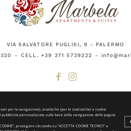
VIA SALVATORE PUGLISI, 9 - PALERMO
3320
CELL.
+39 371 5739222
info@mar
sari per la navigazione), analitiche (per le statistiche) e cookie
P.IVA 00693970824
CIR: 19082053B400685
rti pubblicità personalizzata sulla base della navigazione delle pagine
Privacy
Cookie
Dati
Policy
Policy
societari
 I COOKIE”, proseguire cliccando su “ACCETTA COOKIE TECNICI” o