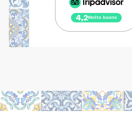
4,2
Molto buono