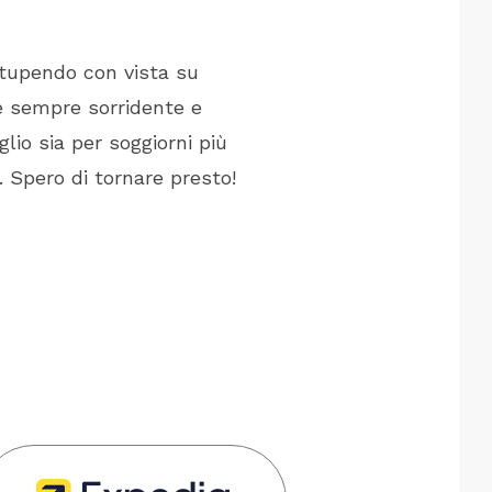
stupendo con vista su
Siamo stati al Marbe
le sempre sorridente e
accogliente e accura
glio sia per soggiorni più
else? Speriamo di tor
 Spero di tornare presto!