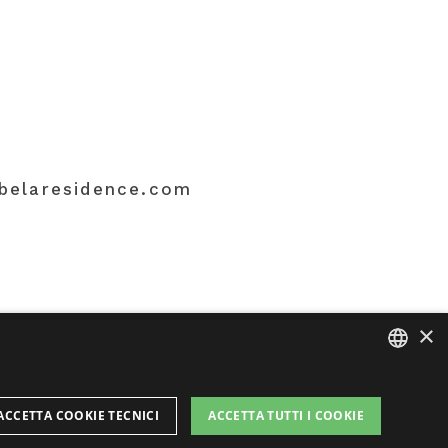
belaresidence.com
×
ITALIAN
ACCETTA COOKIE TECNICI
ACCETTA TUTTI I COOKIE
ENGLISH
fatto con amore dalle persone di